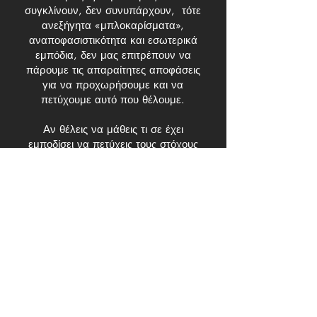
συγκλίνουν, δεν συνυπάρχουν, τότε
ανεξήγητα «μπλοκαρίσματα»,
αναποφασιστικότητα και εσωτερικά
εμπόδια, δεν μας επιτρέπουν να
πάρουμε τις απαραίτητες αποφάσεις
για να προχωρήσουμε και να
πετύχουμε αυτό που θέλουμε.
Αν θέλεις να μάθεις τι σε έχει
εμποδίσει να πετύχεις τους στόχους
σου μέχρι σήμερα και να ανακαλύψεις
πως μπορεί η δημιουργικότητα
(μυαλό), το συναίσθημα (καρδιά) και
το θάρρος (έντερο) να συνυπάρξουν
στην συναρπαστική πορεία της
μεταμόρφωσής σου, κάνε κλικ πιο
κάτω για μια δωρεάν συνεδρία!!
Δωρεάν Συνεδρία