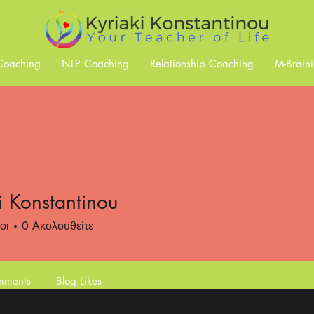
 Coaching
NLP Coaching
Relationship Coaching
M-Brain
i Konstantinou
οι
0
Ακολουθείτε
mments
Blog Likes