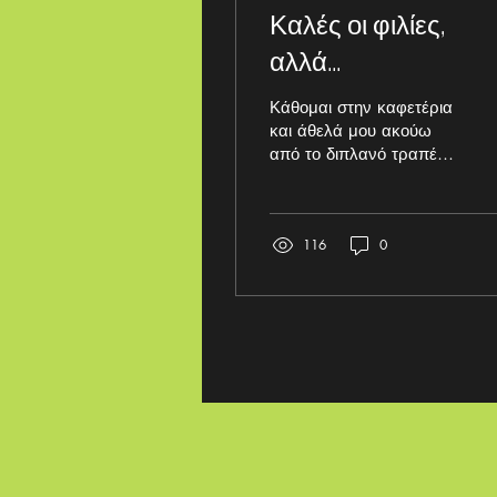
Καλές οι φιλίες,
αλλά...
Κάθομαι στην καφετέρια
και άθελά μου ακούω
από το διπλανό τραπέζι
δύο γλυκύτατες κοπέλες
να συνομιλούν….
Προφανώς πολύ καλές
116
0
φίλες. «Μην...