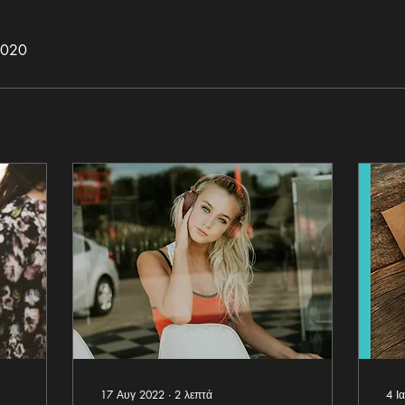
2020
17 Αυγ 2022
∙
2
λεπτά
4 Ι