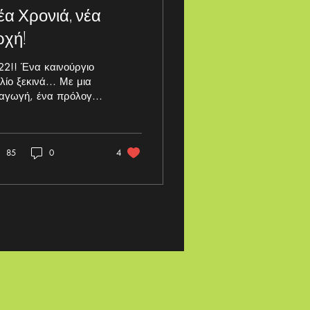
έα Χρονιά, νέα
ρχή!
22!! Ένα καινούργιο
βλίο ξεκινά… Με μια
σαγωγή, ένα πρόλογο,
ρίως θέμα και επίλογο.
ς θες να γραφτεί αυτό
βιβλίο; Θες να...
85
0
4