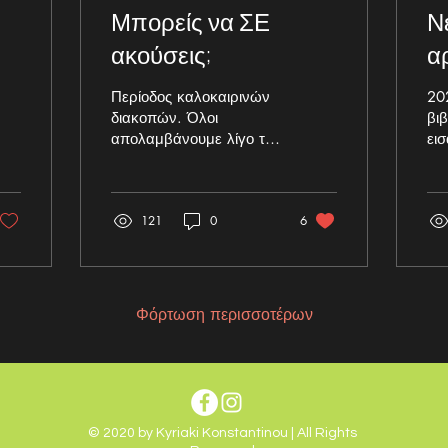
Μπορείς να ΣΕ
Ν
ακούσεις;
α
Περίοδος καλοκαιρινών
20
διακοπών. Όλοι
βι
απολαμβάνουμε λίγο τον
ει
ήλιο, λίγο τη θάλασσα…
κυ
Άλλοι πάλι προτιμάμε το
Πω
βουνό και άλλοι
το 
121
0
6
αράζουμε...
Φόρτωση περισσοτέρων
© 2020 by Kyriaki Konstantinou | All Rights