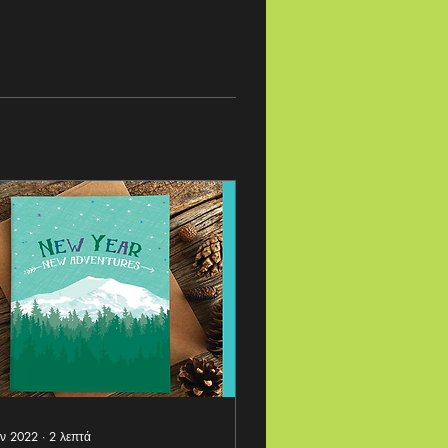
αν 2022
∙
2
λεπτά