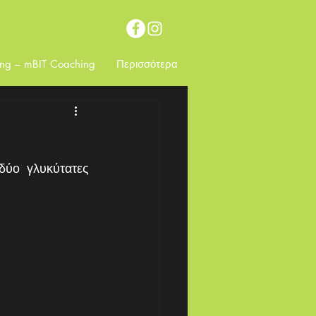
ing – mBIT Coaching
Περισσότερα
ύο γλυκύτατες 