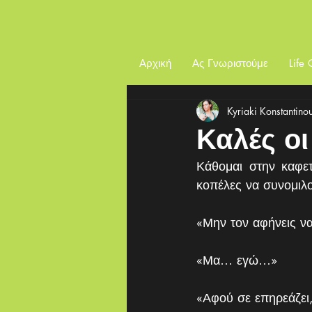
Αρχική
Ας Γνωριστούμε
Life
Kyriaki Konstantino
Καλές οι 
Κάθομαι στην καφετ
κοπέλες να συνομιλ
«Μην τον αφήνεις να
«Μα… εγώ…»
«Αφού σε επηρεάζει,